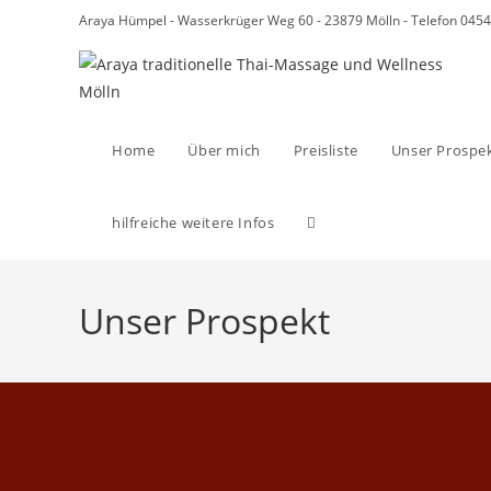
Zum
Araya Hümpel - Wasserkrüger Weg 60 - 23879 Mölln - Telefon 045
Inhalt
springen
Home
Über mich
Preisliste
Unser Prospe
Website-
hilfreiche weitere Infos
Suche
Unser Prospekt
umschalten